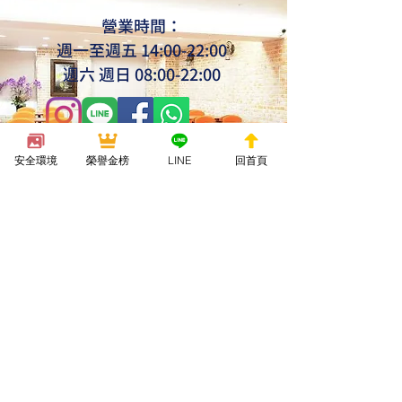
營業時間：
週一至週五 14:00-22:00
週
六
週
日 08:00-22:00
huashin.taichung@gmail.com
安全環境
榮譽金榜
LINE
回首頁
04-
22237771
預約試聽